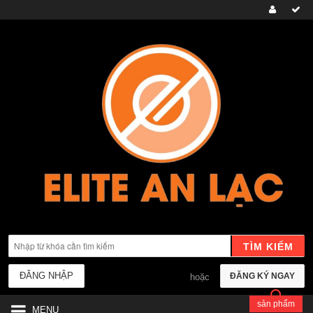
TÌM KIẾM
ĐĂNG NHẬP
ĐĂNG KÝ NGAY
hoặc
sản phẩm
MENU