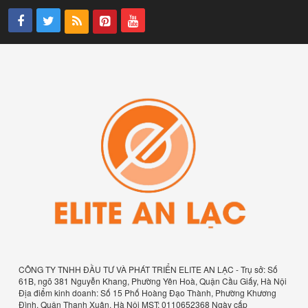
CÔNG TY TNHH ĐẦU TƯ VÀ PHÁT TRIỂN ELITE AN LẠC - Trụ sở: Số
61B, ngõ 381 Nguyễn Khang, Phường Yên Hoà, Quận Cầu Giấy, Hà Nội
Địa điểm kinh doanh: Số 15 Phố Hoàng Đạo Thành, Phường Khương
Đình, Quận Thanh Xuân, Hà Nội MST: 0110652368 Ngày cấp