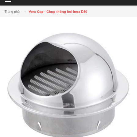
—›
Trang chủ
Vent Cap - Chụp thông hơi Inox D80