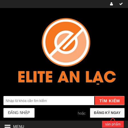
TÌM KIẾM
ĐĂNG NHẬP
ĐĂNG KÝ NGAY
hoặc
sản phẩm
MENU