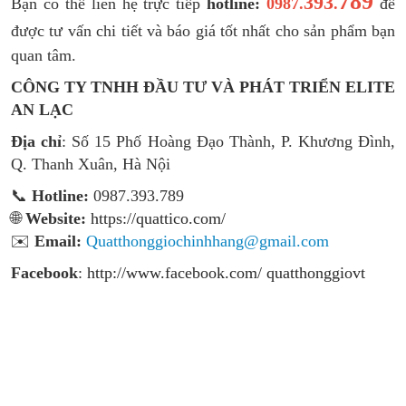
789
393
Bạn có thể liên hệ trực tiếp
hotline:
0987.
.
để
được tư vấn chi tiết và báo giá tốt nhất cho sản phẩm bạn
quan tâm.
CÔNG TY TNHH ĐẦU TƯ VÀ PHÁT TRIỂN ELITE
AN LẠC
Địa chỉ
: Số 15 Phố Hoàng Đạo Thành, P. Khương Đình,
Q. Thanh Xuân, Hà Nội
📞
Hotline:
0987.393.789
🌐
Website:
https://quattico.com/
✉️
Email:
Quatthonggiochinhhang@gmail.com
Facebook
:
http://www.facebook.com/ quatthonggiovt