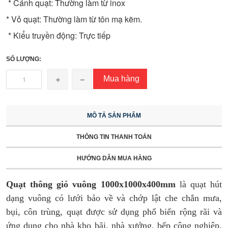
* Cánh quạt: Thường làm từ inox
* Vỏ quạt: Thường làm từ tôn mạ kẽm.
* Kiểu truyền động: Trực tiếp
SỐ LƯỢNG:
Mua hàng
MÔ TẢ SẢN PHẨM
THÔNG TIN THANH TOÁN
HƯỚNG DẪN MUA HÀNG
Quạt thông gió vuông 1000x1000x400mm
là quạt hút
dạng vuông có lưới bảo về và chớp lật che chắn mưa,
bụi, côn trùng, quạt được sử dụng phổ biến rộng rãi và
ứng dụng cho nhà kho bãi, nhà xưởng, bếp công nghiệp,