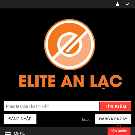
TÌM KIẾM
ĐĂNG NHẬP
ĐĂNG KÝ NGAY
hoặc
sản phẩm
MENU