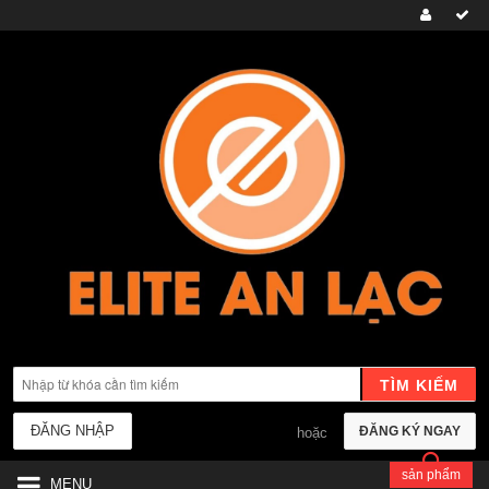
TÌM KIẾM
ĐĂNG NHẬP
ĐĂNG KÝ NGAY
hoặc
sản phẩm
MENU