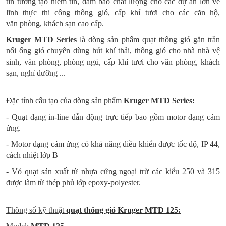
tin tưởng tạo niềm tin, đảm bảo chất lượng cho các dự án lớn về
lĩnh thực thi công thông gió, cấp khí tươi cho các căn hộ,
văn phòng, khách sạn cao cấp.
Kruger MTD Series
là dòng sản phẩm quạt thông gió gắn trần
nối ống gió chuyên dùng hút khí thải, thông gió cho nhà nhà vệ
sinh, văn phòng, phòng ngủ, cấp khí tươi cho văn phòng, khách
sạn, nghỉ dưỡng ...
Đặc tính cấu tạo của dòng sản phẩm
Kruger MTD Series:
- Quạt dạng in-line dẫn động trực tiếp bao gồm motor dạng cảm
ứng.
- Motor dạng cảm ứng có khả năng điều khiển được tốc độ, IP 44,
cách nhiệt lớp B
- Vỏ quạt sản xuất từ nhựa cứng ngoại trừ các kiểu 250 và 315
được làm từ thép phủ lớp epoxy-polyester.
Thông số kỹ thuật
quạt thông gió Kruger MTD 125
: