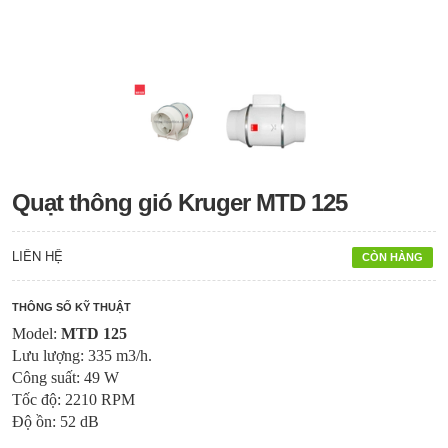
Quạt thông gió Kruger MTD 125
LIÊN HỆ
CÒN HÀNG
THÔNG SỐ KỸ THUẬT
Model:
MTD 125
Lưu lượng: 335 m3/h.
Công suất: 49 W
Tốc độ: 2210 RPM
Độ ồn: 52 dB