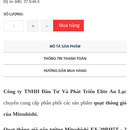
Độ ồn (bB): 37.5/46.5
SỐ LƯỢNG:
Mua hàng
MÔ TẢ SẢN PHẨM
THÔNG TIN THANH TOÁN
HƯỚNG DẪN MUA HÀNG
Công ty TNHH Đầu Tư Và Phát Triển Elite An Lạc
chuyên cung cấp phân phối các sản phẩm
quạt thông gió
của Mitsubishi.
Quạt thông gió gắn tường Mitsubishi EX-20RH5T - 2