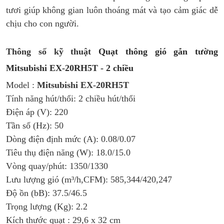
tươi giúp không gian luôn thoáng mát và tạo cảm giác dễ
chịu cho con người.
Thông số kỹ thuật
Quạt thông gió gắn tường
Mitsubishi EX-20RH5T - 2 chiều
Model :
Mitsubishi
EX-20RH5T
Tính năng hút/thổi: 2 chiều hút/thổi
Điện áp (V): 220
Tần số (Hz): 50
Dòng điện định mức (A): 0.08/0.07
Tiêu thụ điện năng (W): 18.0/15.0
Vòng quay/phút: 1350/1330
Lưu lượng gió (m³/h,CFM): 585,344/420,247
Độ ồn (bB): 37.5/46.5
Trọng lượng (Kg): 2.2
Kích thước quạt : 29,6 x 32 cm