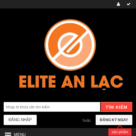
TÌM KIẾM
ĐĂNG NHẬP
ĐĂNG KÝ NGAY
hoặc
sản phẩm
MENU