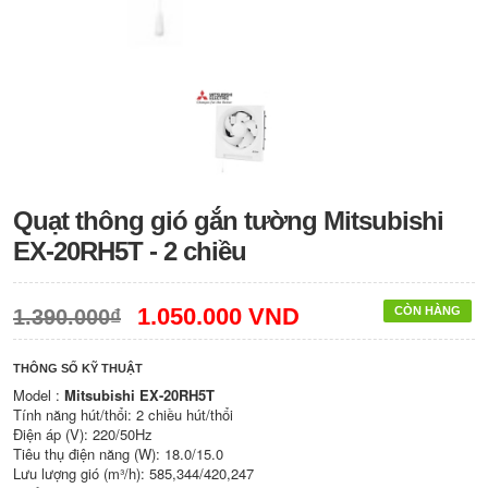
Quạt thông gió gắn tường Mitsubishi
EX-20RH5T - 2 chiều
1.050.000 VND
CÒN HÀNG
1.390.000₫
THÔNG SỐ KỸ THUẬT
Model :
Mitsubishi
EX-20RH5T
Tính năng hút/thổi: 2 chiều hút/thổi
Điện áp (V): 220/50Hz
Tiêu thụ điện năng (W): 18.0/15.0
Lưu lượng gió (m³/h): 585,344/420,247