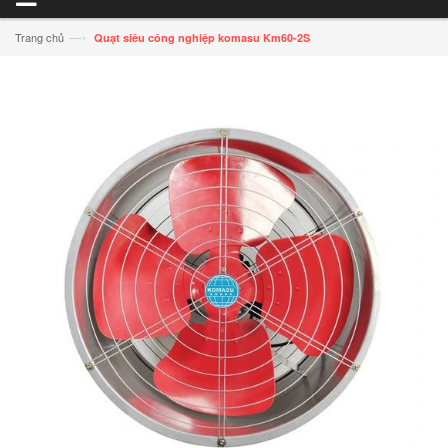
—›
Trang chủ
Quạt siêu công nghiệp komasu Km60-2S