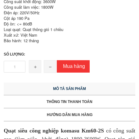
Công suất khởi động: 3600W
Công suất làm việc: 1800W
Điện áp: 220V/50Hz
Cột áp 190 Pa
Độ ồn: <= 80dB
Loại quạt: Quạt thông gió 1 chiều
Xuất xứ: Việt Nam
Bảo hành: 12 tháng
SỐ LƯỢNG:
Mua hàng
MÔ TẢ SẢN PHẨM
THÔNG TIN THANH TOÁN
HƯỚNG DẪN MUA HÀNG
Quạt siêu công nghiệp komasu Km60-2S
có công suất
cao (làm việc- khởi động) 1800-3600W. Quạt tản gió