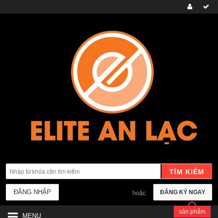
TÌM KIẾM
ĐĂNG NHẬP
ĐĂNG KÝ NGAY
hoặc
sản phẩm
MENU