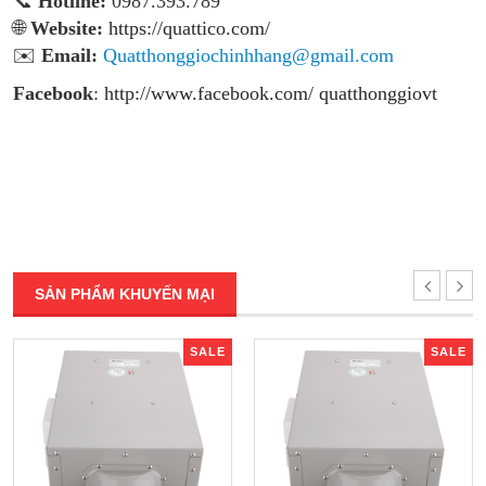
📞
Hotline:
0987.393.789
🌐
Website:
https://quattico.com/
✉️
Email:
Quatthonggiochinhhang@gmail.com
Facebook
:
http://www.facebook.com/ quatthonggiovt
SẢN PHẨM KHUYẾN MẠI
SALE
SALE