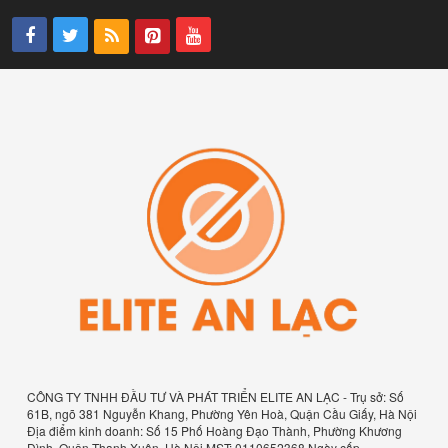
CÔNG TY TNHH ĐẦU TƯ VÀ PHÁT TRIỂN ELITE AN LẠC - Trụ sở: Số
61B, ngõ 381 Nguyễn Khang, Phường Yên Hoà, Quận Cầu Giấy, Hà Nội
Địa điểm kinh doanh: Số 15 Phố Hoàng Đạo Thành, Phường Khương
Đình, Quận Thanh Xuân, Hà Nội MST: 0110652368 Ngày cấp