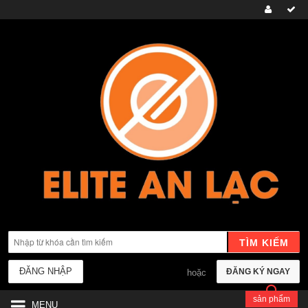
TÌM KIẾM
ĐĂNG NHẬP
ĐĂNG KÝ NGAY
hoặc
sản phẩm
MENU