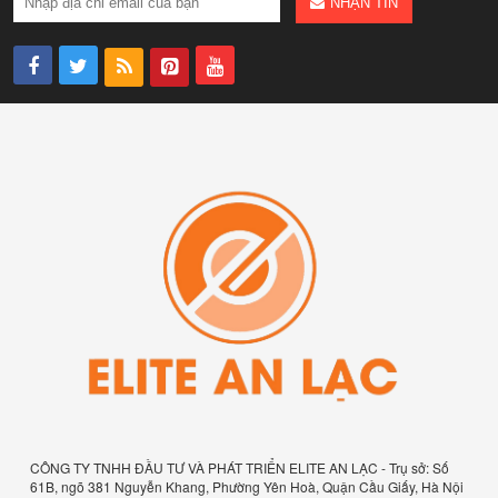
NHẬN TIN
CÔNG TY TNHH ĐẦU TƯ VÀ PHÁT TRIỂN ELITE AN LẠC - Trụ sở: Số
61B, ngõ 381 Nguyễn Khang, Phường Yên Hoà, Quận Cầu Giấy, Hà Nội