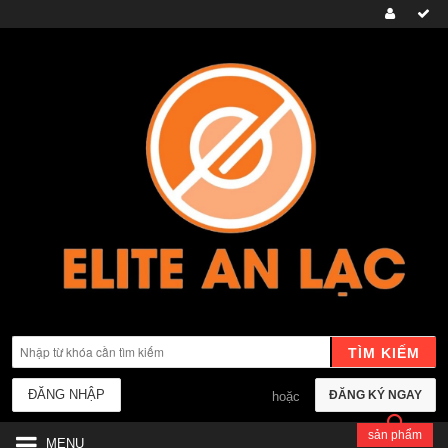
TÌM KIẾM
ĐĂNG NHẬP
ĐĂNG KÝ NGAY
hoặc
sản phẩm
MENU