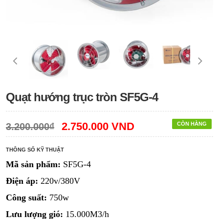
Quạt hướng trục tròn SF5G-4
2.750.000 VND
CÒN HÀNG
3.200.000₫
THÔNG SỐ KỸ THUẬT
Mã sản phẩm:
SF5G-4
Điện áp:
220v/380V
Công suất:
750w
Lưu lượng gió:
15.000M3/h