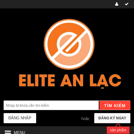
TÌM KIẾM
ĐĂNG NHẬP
ĐĂNG KÝ NGAY
hoặc
sản phẩm
MENU