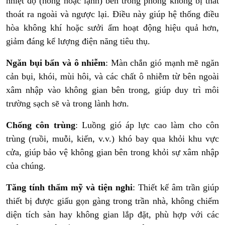
nhiệt độ (nóng hoặc lạnh) bên trong phòng không bị thất
thoát ra ngoài và ngược lại. Điều này giúp hệ thống điều
hòa không khí hoặc sưởi ấm hoạt động hiệu quả hơn,
giảm đáng kể lượng điện năng tiêu thụ.
Ngăn bụi bẩn và ô nhiễm
: Màn chắn gió mạnh mẽ ngăn
cản bụi, khói, mùi hôi, và các chất ô nhiễm từ bên ngoài
xâm nhập vào không gian bên trong, giúp duy trì môi
trường sạch sẽ và trong lành hơn.
Chống côn trùng
: Luồng gió áp lực cao làm cho côn
trùng (ruồi, muỗi, kiến, v.v.) khó bay qua khỏi khu vực
cửa, giúp bảo vệ không gian bên trong khỏi sự xâm nhập
của chúng.
Tăng tính thẩm mỹ và tiện nghi
: Thiết kế âm trần giúp
thiết bị được giấu gọn gàng trong trần nhà, không chiếm
diện tích sàn hay không gian lắp đặt, phù hợp với các