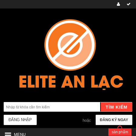
TÌM KIẾM
ĐĂNG NHẬP
ĐĂNG KÝ NGAY
hoặc
sản phẩm
MENU