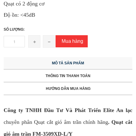
Quạt có 2 động cơ
Độ ồn: <45dB
SỐ LƯỢNG:
Mua hàng
MÔ TẢ SẢN PHẨM
THÔNG TIN THANH TOÁN
HƯỚNG DẪN MUA HÀNG
Công ty TNHH Đầu Tư Và Phát Triển Elite An lạc
chuyên phân Quạt cắt gió âm trần chính hãng
. Quạt cắt
gió âm trần FM-3509XD-L/Y