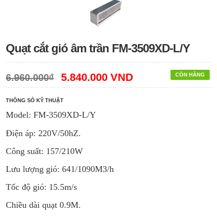
Quạt cắt gió âm trần FM-3509XD-L/Y
5.840.000 VND
CÒN HÀNG
6.960.000₫
THÔNG SỐ KỸ THUẬT
Model: FM-3509XD-L/Y
Điện áp: 220V/50hZ.
Công suất: 157/210W
Lưu lượng gió: 641/1090M3/h
Tốc độ gió: 15.5m/s
Chiều dài quạt 0.9M.