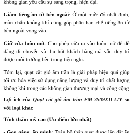
không gian yêu cầu sự sang trọng, hiện đại.
Giảm tiếng ồn từ bên ngoài
: Ở một mức độ nhất định,
màn chắn không khí cũng góp phần hạn chế tiếng ồn từ
bên ngoài vọng vào.
Giữ cửa luôn mở
: Cho phép cửa ra vào luôn mở để dễ
dàng di chuyển và thu hút khách hàng mà vẫn duy trì
được môi trường bên trong tiện nghi.
Tóm lại, quạt cắt gió âm trần là giải pháp hiệu quả giúp
tối ưu hóa việc sử dụng năng lượng và duy trì chất lượng
không khí trong các không gian thương mại và công cộng
Lợi ích của
Quạt cắt gió âm trần FM-3509XD-L/
Y
so
với loại khác
Tính thẩm mỹ cao (Ưu điểm lớn nhất)
- Gọn gàng, ẩn mình
: Toàn bộ thân quạt được lắp đặt ẩn