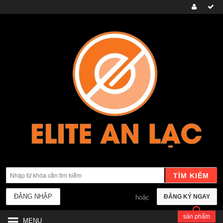
TÌM KIẾM
ĐĂNG NHẬP
ĐĂNG KÝ NGAY
hoặc
sản phẩm
MENU