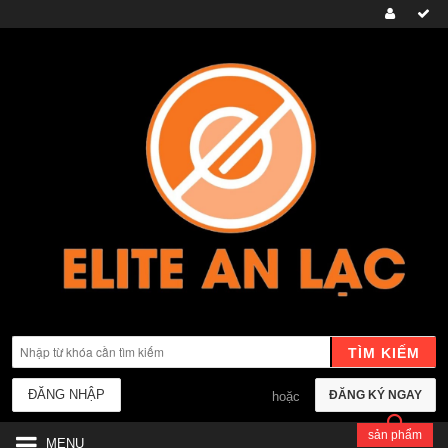
TÌM KIẾM
ĐĂNG NHẬP
ĐĂNG KÝ NGAY
hoặc
sản phẩm
MENU