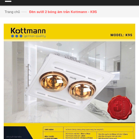
—›
Trang chủ
Đèn sưởi 2 bóng âm trần Kottmann - K9S