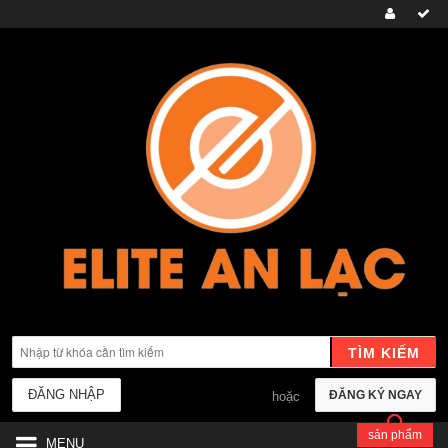
TÌM KIẾM
ĐĂNG NHẬP
ĐĂNG KÝ NGAY
hoặc
sản phẩm
MENU