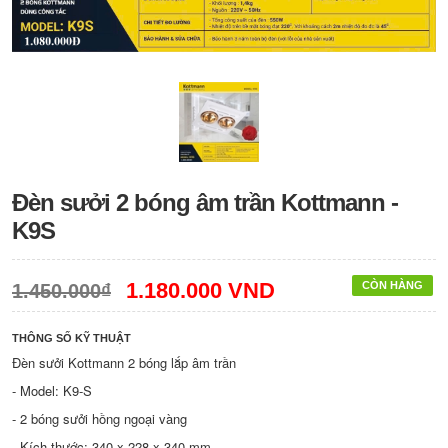
Đèn sưởi 2 bóng âm trần Kottmann -
K9S
1.180.000 VND
CÒN HÀNG
1.450.000₫
THÔNG SỐ KỸ THUẬT
Đèn sưởi Kottmann 2 bóng lắp âm trần
- Model: K9-S
- 2 bóng sưởi hồng ngoại vàng
- Kích thước: 340 x 228 x 340 mm