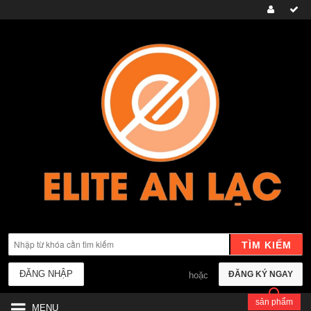
TÌM KIẾM
ĐĂNG NHẬP
ĐĂNG KÝ NGAY
hoặc
sản phẩm
MENU