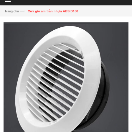
—›
Trang chủ
Cửa gió âm trần nhựa ABS D150