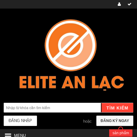
TÌM KIẾM
ĐĂNG NHẬP
ĐĂNG KÝ NGAY
hoặc
sản phẩm
MENU