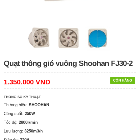
Quạt thông gió vuông Shoohan FJ30-2
1.350.000 VND
CÒN HÀNG
THÔNG SỐ KỸ THUẬT
Thương hiệu:
SHOOHAN
Công suất:
250W
Tốc độ:
2800r/min
Lưu lượng:
3250m3/h
Điện áp:
220V