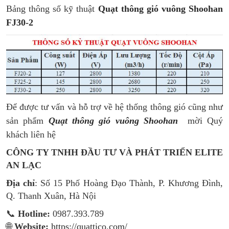
Bảng thông số kỹ thuật
Quạt thông gió vuông Shoohan
FJ30-2
Để được tư vấn và hỗ trợ về hệ thống thông gió cũng như
sản phẩm
Quạt thông gió vuông Shoohan
mời Quý
khách liên hệ
CÔNG TY TNHH ĐẦU TƯ VÀ PHÁT TRIỂN ELITE
AN LẠC
Địa chỉ
: Số 15 Phố Hoàng Đạo Thành, P. Khương Đình,
Q. Thanh Xuân, Hà Nội
📞
Hotline:
0987.393.789
🌐
Website:
https://quattico.com/