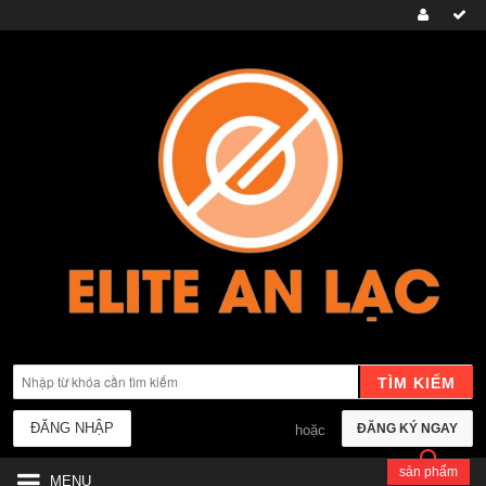
TÌM KIẾM
ĐĂNG NHẬP
ĐĂNG KÝ NGAY
hoặc
sản phẩm
MENU