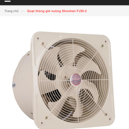
—›
Trang chủ
Quạt thông gió vuông Shoohan FJ30-2