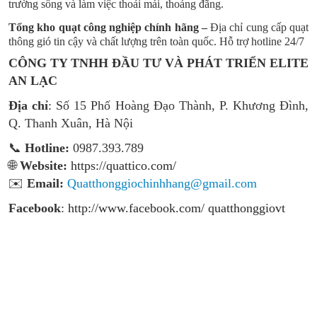
trường sống và làm việc thoải mái, thoáng đãng.
Tổng kho quạt công nghiệp chính hãng –
Địa chỉ cung cấp quạt
thông gió tin cậy và chất lượng trên toàn quốc. Hỗ trợ hotline 24/7
CÔNG TY TNHH ĐẦU TƯ VÀ PHÁT TRIỂN ELITE
AN LẠC
Địa chỉ
: Số 15 Phố Hoàng Đạo Thành, P. Khương Đình,
Q. Thanh Xuân, Hà Nội
📞
Hotline:
0987.393.789
🌐
Website:
https://quattico.com/
✉️
Email:
Quatthonggiochinhhang@gmail.com
Facebook
:
http://www.facebook.com/ quatthonggiovt