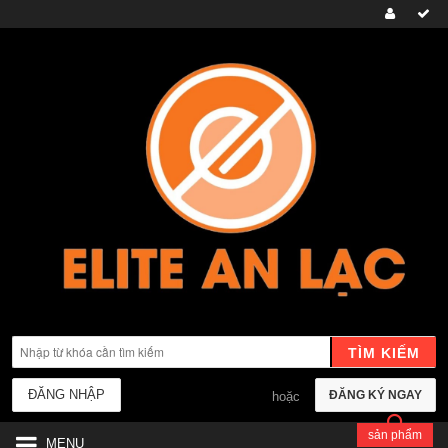
TÌM KIẾM
ĐĂNG NHẬP
ĐĂNG KÝ NGAY
hoặc
sản phẩm
MENU