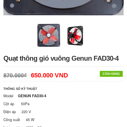
Quạt thông gió vuông Genun FAD30-4
650.000 VND
CÒN HÀNG
870.000₫
THÔNG SỐ KỸ THUẬT
Model
GENUN FAD30-4
Cột áp 50Pa
Điện áp 220 V
Công suất 45 W