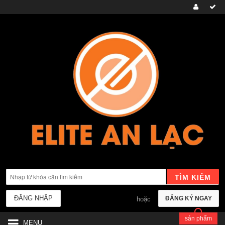
TÌM KIẾM
ĐĂNG NHẬP
ĐĂNG KÝ NGAY
hoặc
sản phẩm
MENU