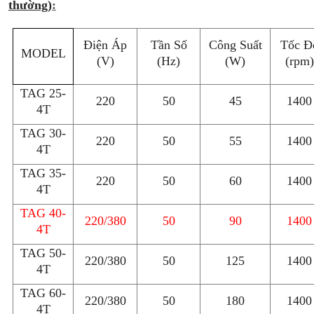
thường)
:
Điện Áp
Tần Số
Công Suất
Tốc Đ
MODEL
(V)
(Hz)
(W)
(rpm)
TAG 25-
220
50
45
1400
4T
TAG 30-
220
50
55
1400
4T
TAG 35-
220
50
60
1400
4T
TAG 40-
220/380
50
90
1400
4T
TAG 50-
220/380
50
125
1400
4T
TAG 60-
220/380
50
180
1400
4T