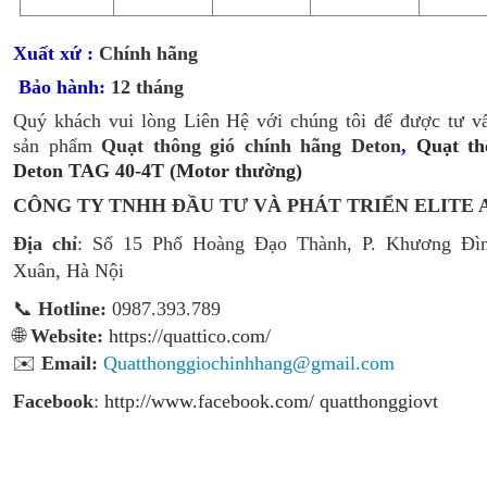
Xuất xứ :
Chính hãng
Bảo hành:
12 tháng
Quý khách vui lòng Liên Hệ với chúng tôi để được tư vấ
sản phẩm
Quạt thông gió chính hãng Deton
,
Quạt th
Deton TAG 40-4T (Motor thường)
CÔNG TY TNHH ĐẦU TƯ VÀ PHÁT TRIỂN ELITE 
Địa chỉ
: Số 15 Phố Hoàng Đạo Thành, P. Khương Đì
Xuân, Hà Nội
📞
Hotline:
0987.393.789
🌐
Website:
https://quattico.com/
✉️
Email:
Quatthonggiochinhhang@gmail.com
Facebook
:
http://www.facebook.com/ quatthonggiovt