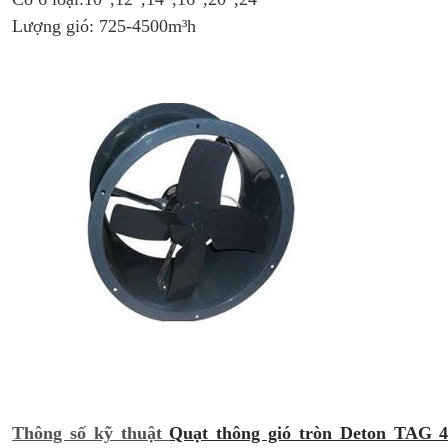
Lượng gió: 725-4500m³h
Thông số kỹ thuật
Quạt thông gió tròn Deton TAG 