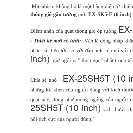
Mitsubishi không hổ là một hãng điện tử chiều 
thông gió gắn tường
mới
EX-SK5-E (6 inch)
EX-
Điểm nhấn của quạt thông gió ốp tường
- Thiết kế mới có lưới:
Vẫn là dòng nhập khẩu
phần cải tiến lớn so với đàn anh của nó với 
inch)
giữ ngôi vị " thon gọn" nhất trong tấ
EX-25SH5T (10 i
Chia sẻ nhỏ "
những lời khen của người dùng với kích thước
quạt này, đúng như mong ngóng của người dù
25SH5T (10 inch)
kích thước ch
hồi tích cực của người dùng."