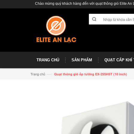
Chào mừng quý khách hàng đến với quạt thông gió Elite An 
TRANG CHỦ
SẢN PHẨM
QUẠT CẤP KHÍ
—›
Trang chủ
Quạt thông gió ốp tường EX-25SH5T (10 inch)