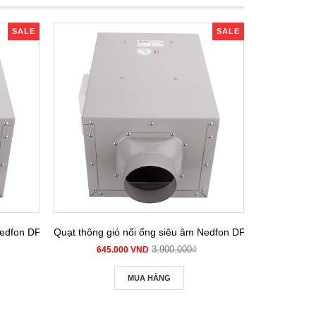
SALE
SALE
m Nedfon DPT 15-32B
Quạt thông gió nối ống siêu âm Nedfon DPT 15-42B
Quạt thông g
3.900.000₫
645.000 VND
645
MUA HÀNG