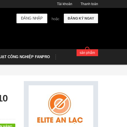
Tài khoản
Thanh toán
ĐĂNG NHẬP
ĐĂNG KÝ NGAY
hoặc
sản phẩm
UẠT CÔNG NGHIỆP FANPRO
10
N HÀNG