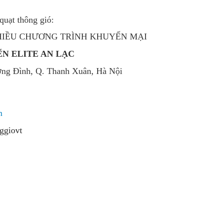
quạt thông gió:
NHIỀU CHƯƠNG TRÌNH KHUYẾN MẠI
N ELITE AN LẠC
ơng Đình, Q. Thanh Xuân, Hà Nội
m
ggiovt