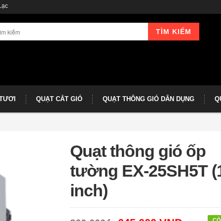
Lạc
TÌM KIẾM
 TƯƠI
QUẠT CẮT GIÓ
QUẠT THÔNG GIÓ DÂN DỤNG
Q
Quạt thông gió ốp
tường EX-25SH5T (
inch)
CÒ