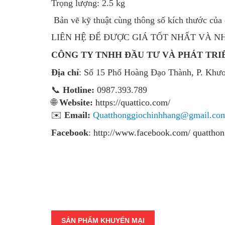
Trọng lượng: 2.5 kg
Bản vẽ kỹ thuật cùng thông số kích thước của 
LIÊN HỆ ĐỂ ĐƯỢC GIÁ TỐT NHẤT VÀ 
CÔNG TY TNHH ĐẦU TƯ VÀ PHÁT TRIỂ
Địa chỉ
: Số 15 Phố Hoàng Đạo Thành, P. Khư
📞
Hotline:
0987.393.789
🌐
Website:
https://quattico.com/
✉️
Email:
Quatthonggiochinhhang@gmail.co
Facebook
:
http://www.facebook.com/ quatthon
SẢN PHẨM KHUYẾN MẠI