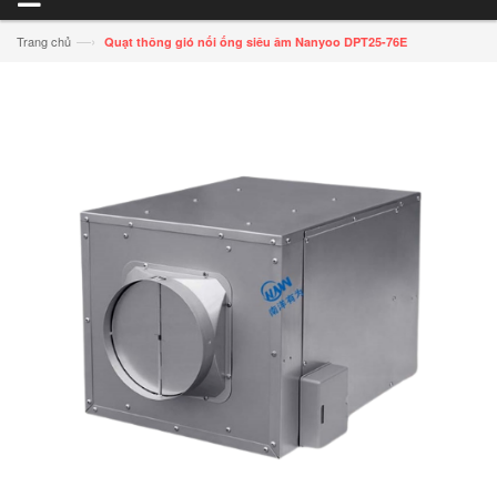
—›
Trang chủ
Quạt thông gió nối ống siêu âm Nanyoo DPT25-76E