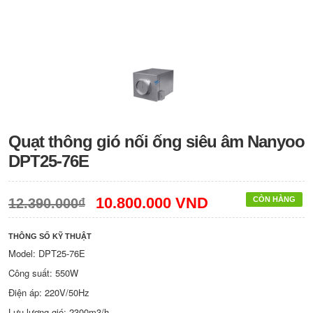
Quạt thông gió nối ống siêu âm Nanyoo
DPT25-76E
10.800.000 VND
CÒN HÀNG
12.390.000₫
THÔNG SỐ KỸ THUẬT
Model: DPT25-76E
Công suất: 550W
Điện áp: 220V/50Hz
Lưu lượng gió: 2300m3/h