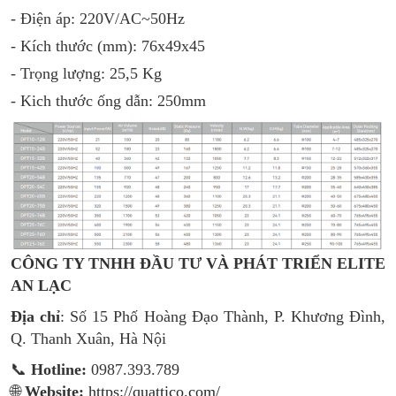
- Điện áp: 220V/AC~50Hz
- Kích thước (mm): 76x49x45
- Trọng lượng: 25,5 Kg
- Kich thước ống dẫn: 250mm
CÔNG TY TNHH ĐẦU TƯ VÀ PHÁT TRIỂN ELITE
AN LẠC
Địa chỉ
: Số 15 Phố Hoàng Đạo Thành, P. Khương Đình,
Q. Thanh Xuân, Hà Nội
📞
Hotline:
0987.393.789
🌐
Website:
https://quattico.com/