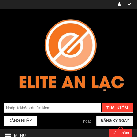
TÌM KIẾM
ĐĂNG NHẬP
ĐĂNG KÝ NGAY
hoặc
sản phẩm
MENU