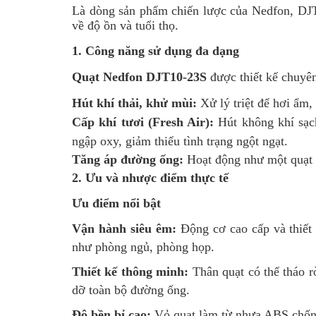
Là dòng sản phẩm chiến lược của Nedfon, DJT1
về độ ồn và tuổi thọ.
1. Công năng sử dụng đa dạng
Quạt Nedfon DJT10-23S
được thiết kế chuyên
Hút khí thải, khử mùi:
Xử lý triệt để hơi ẩm,
Cấp khí tươi (Fresh Air):
Hút không khí sạch
ngập oxy, giảm thiểu tình trạng ngột ngạt.
Tăng áp đường ống:
Hoạt động như một quạt t
2. Ưu và nhược điểm thực tế
Ưu điểm nổi bật
Vận hành siêu êm:
Động cơ cao cấp và thiết 
như phòng ngủ, phòng họp.
Thiết kế thông minh:
Thân quạt có thể tháo r
dỡ toàn bộ đường ống.
Độ bền bỉ cao:
Vỏ quạt làm từ nhựa ABS chống c