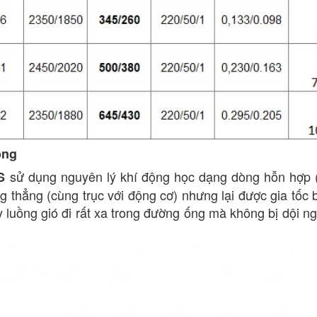
ộng
sử dụng nguyên lý khí động học dạng dòng hỗn hợp (M
S
g thẳng (cùng trục với động cơ) nhưng lại được gia tốc b
y luồng gió đi rất xa trong đường ống mà không bị dội ngư