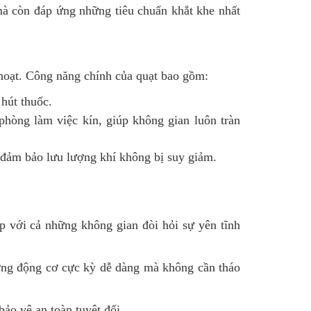
mà còn đáp ứng những tiêu chuẩn khắt khe nhất
h hoạt. Công năng chính của quạt bao gồm:
 hút thuốc.
hòng làm việc kín, giúp không gian luôn tràn
 đảm bảo lưu lượng khí không bị suy giảm.
p với cả những không gian đòi hỏi sự yên tĩnh
dưỡng động cơ cực kỳ dễ dàng mà không cần tháo
ảo vệ an toàn tuyệt đối.