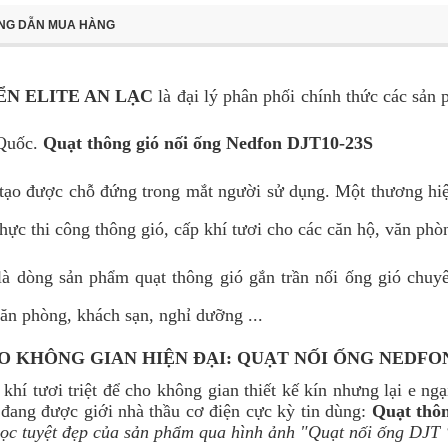
NG DẪN MUA HÀNG
ỂN ELITE AN LẠC
là đại lý phân phối chính thức các sản
 Quốc.
Quạt thông gió nối ống Nedfon DJT10-23S
tạo được chỗ đứng trong mắt người sử dụng. Một thương hiệ
ực thi công thông gió, cấp khí tươi cho các căn hộ, văn phòng
à dòng sản phẩm quạt thông gió gắn trần nối ống gió chuyê
ăn phòng, khách sạn, nghỉ dưỡng ...
 KHÔNG GIAN HIỆN ĐẠI: QUẠT NỐI ỐNG NEDFON
khí tươi triệt để cho không gian thiết kế kín nhưng lại e ng
c đang được giới nhà thầu cơ điện cực kỳ tin dùng:
Quạt thô
 học tuyệt đẹp của sản phẩm qua hình ảnh "Quạt nối ống DJT 