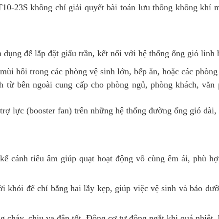
0-23S không chỉ giải quyết bài toán lưu thông không khí 
 dụng để lắp đặt giấu trần, kết nối với hệ thống ống gió lin
 mùi hôi trong các phòng vệ sinh lớn, bếp ăn, hoặc các phòng
 từ bên ngoài cung cấp cho phòng ngủ, phòng khách, văn p
rợ lực (booster fan) trên những hệ thống đường ống gió dài,
kế cánh tiêu âm giúp quạt hoạt động vô cùng êm ái, phù hợ
ời khỏi đế chỉ bằng hai lẫy kẹp, giúp việc vệ sinh và bảo 
háy, chịu va đập tốt. Động cơ tự động ngắt khi quá nhiệt, b