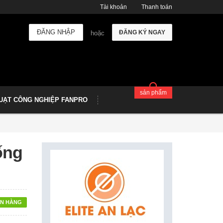
Tài khoản
Thanh toán
ĐĂNG NHẬP
ĐĂNG KÝ NGAY
hoặc
sản phẩm
UẠT CÔNG NGHIỆP FANPRO
ống
N HÀNG