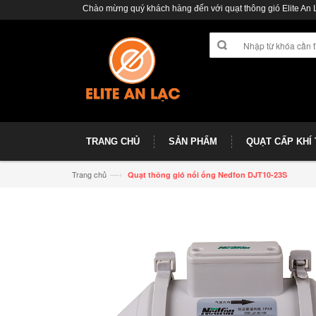
Chào mừng quý khách hàng đến với quạt thông gió Elite An 
TRANG CHỦ
SẢN PHẨM
QUẠT CẤP KHÍ
—›
Trang chủ
Quạt thông gió nối ống Nedfon DJT10-23S