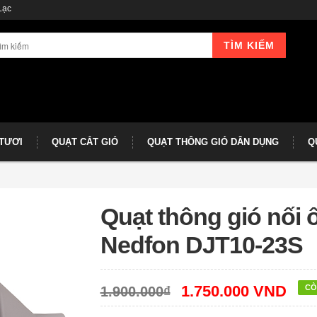
Lạc
TÌM KIẾM
 TƯƠI
QUẠT CẮT GIÓ
QUẠT THÔNG GIÓ DÂN DỤNG
Q
Quạt thông gió nối 
Nedfon DJT10-23S
1.750.000 VND
CÒ
1.900.000₫