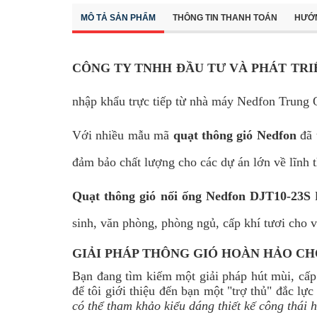
MÔ TẢ SẢN PHẨM
THÔNG TIN THANH TOÁN
HƯỚ
CÔNG TY TNHH ĐẦU TƯ VÀ PHÁT TRI
nhập khẩu trực tiếp từ nhà máy Nedfon Trung
Với nhiều mẫu mã
quạt thông gió Nedfon
đã 
đảm bảo chất lượng cho các dự án lớn về lĩnh th
Quạt thông gió nối ống Nedfon DJT10-23S
l
sinh, văn phòng, phòng ngủ, cấp khí tươi cho v
GIẢI PHÁP THÔNG GIÓ HOÀN HẢO CHO
Bạn đang tìm kiếm một giải pháp hút mùi, cấp 
để tôi giới thiệu đến bạn một "trợ thủ" đắc lự
có thể tham khảo kiểu dáng thiết kế công thái