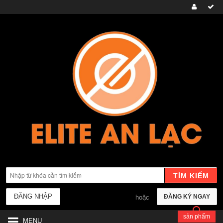
TÌM KIẾM
ĐĂNG NHẬP
ĐĂNG KÝ NGAY
hoặc
sản phẩm
MENU