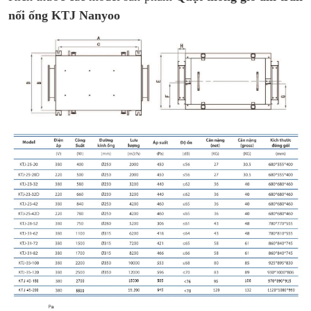
nối ống KTJ
Nanyoo