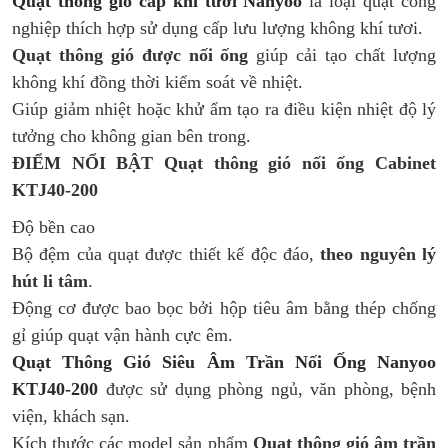
Quạt thông gió cấp khí tươi Nanyoo
là loại quạt công
nghiệp thích hợp sử dụng cấp lưu lượng không khí tươi.
Quạt thông gió được nối ống
giúp cải tạo chất lượng
không khí đồng thời kiểm soát về nhiệt.
Giúp giảm nhiệt hoặc khử ẩm tạo ra điều kiện nhiệt độ lý
tưởng cho không gian bên trong.
ĐIỂM NỔI BẬT Quạt thông gió nối ống Cabinet
KTJ40-200
Độ bền cao
Bộ đệm của quạt được thiết kế độc đáo,
theo nguyên lý
hút li tâm
.
Động cơ được bao bọc bởi hộp tiêu âm bằng thép chống
gỉ giúp quạt vận hành cực êm.
Quạt Thông Gió Siêu Âm Trần Nối Ống Nanyoo
KTJ40-200
được sử dụng phòng ngủ, văn phòng, bệnh
viện, khách sạn.
Kích thước các model sản phẩm
Quạt thông gió âm trần