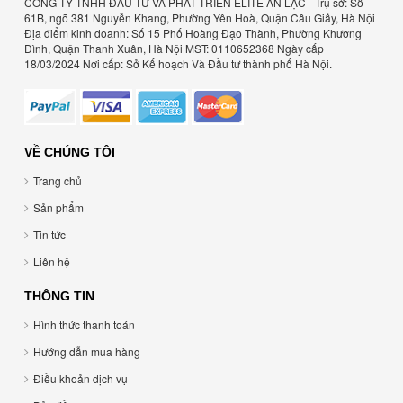
CÔNG TY TNHH ĐẦU TƯ VÀ PHÁT TRIỂN ELITE AN LẠC - Trụ sở: Số
61B, ngõ 381 Nguyễn Khang, Phường Yên Hoà, Quận Cầu Giấy, Hà Nội
Địa điểm kinh doanh: Số 15 Phố Hoàng Đạo Thành, Phường Khương
Đình, Quận Thanh Xuân, Hà Nội MST: 0110652368 Ngày cấp
18/03/2024 Nơi cấp: Sở Kế hoạch Và Đầu tư thành phố Hà Nội.
VỀ CHÚNG TÔI
Trang chủ
Sản phẩm
Tin tức
Liên hệ
THÔNG TIN
Hình thức thanh toán
Hướng dẫn mua hàng
Điều khoản dịch vụ