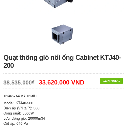
Quạt thông gió nối ống Cabinet KTJ40-
200
33.620.000 VND
CÒN HÀNG
38.535.000₫
THÔNG SỐ KỸ THUẬT
Model: KTJ40-200
Điện áp (V/Hz/P): 380
Công suất: 5500W
Lưu lượng gió: 20000m3/h
Cột áp: 645 Pa