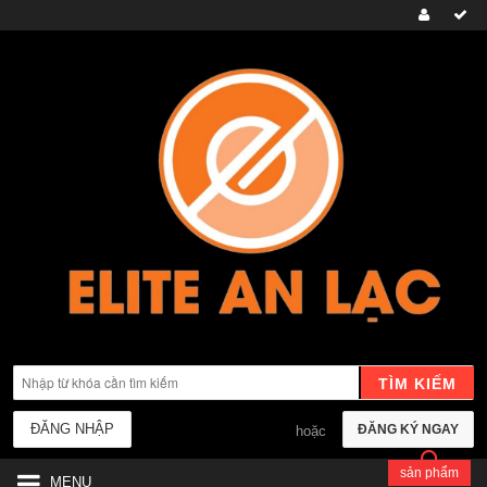
TÌM KIẾM
ĐĂNG NHẬP
ĐĂNG KÝ NGAY
hoặc
sản phẩm
MENU