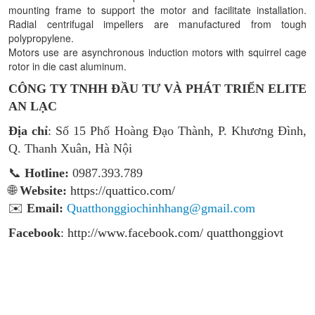
mounting frame to support the motor and facilitate installation.
Radial centrifugal impellers are manufactured from tough
polypropylene.
Motors use are asynchronous induction motors with squirrel cage
rotor in die cast aluminum.
CÔNG TY TNHH ĐẦU TƯ VÀ PHÁT TRIỂN ELITE
AN LẠC
Địa chỉ
: Số 15 Phố Hoàng Đạo Thành, P. Khương Đình,
Q. Thanh Xuân, Hà Nội
📞
Hotline:
0987.393.789
🌐
Website:
https://quattico.com/
✉️
Email:
Quatthonggiochinhhang@gmail.com
Facebook
:
http://www.facebook.com/ quatthonggiovt