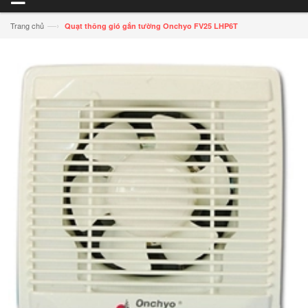
—›
Trang chủ
Quạt thông gió gắn tường Onchyo FV25 LHP6T