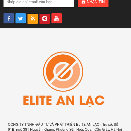
NHẬN TIN
CÔNG TY TNHH ĐẦU TƯ VÀ PHÁT TRIỂN ELITE AN LẠC - Trụ sở: Số
61B, ngõ 381 Nguyễn Khang, Phường Yên Hoà, Quận Cầu Giấy, Hà Nội