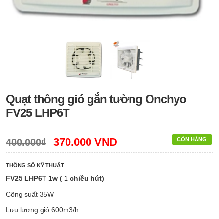
Quạt thông gió gắn tường Onchyo
FV25 LHP6T
370.000 VND
CÒN HÀNG
400.000₫
THÔNG SỐ KỸ THUẬT
FV25 LHP6T 1w ( 1 chiều hút)
Công suất 35W
Lưu lượng gió 600m3/h