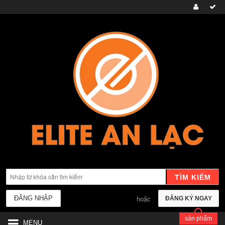
TÌM KIẾM
ĐĂNG NHẬP
ĐĂNG KÝ NGAY
hoặc
sản phẩm
MENU