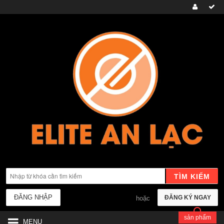
TÌM KIẾM
ĐĂNG NHẬP
ĐĂNG KÝ NGAY
hoặc
sản phẩm
MENU