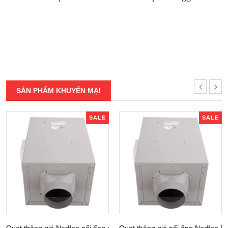
SẢN PHẨM KHUYẾN MẠI
SALE
SALE
Quạt thông gió Nedfon nối ống siêu âm DPT 10-12B
Quạt thông gió nối ống Nedfon 