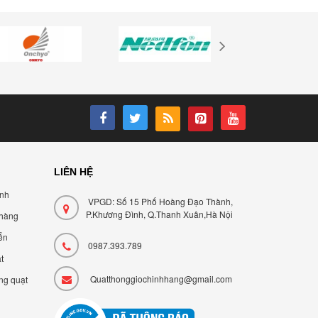
LIÊN HỆ
ành
VPGD: Số 15 Phố Hoàng Đạo Thành,
P.Khương Đình, Q.Thanh Xuân,Hà Nội
 hàng
ển
0987.393.789
t
Quatthonggiochinhhang@gmail.com
ng quạt