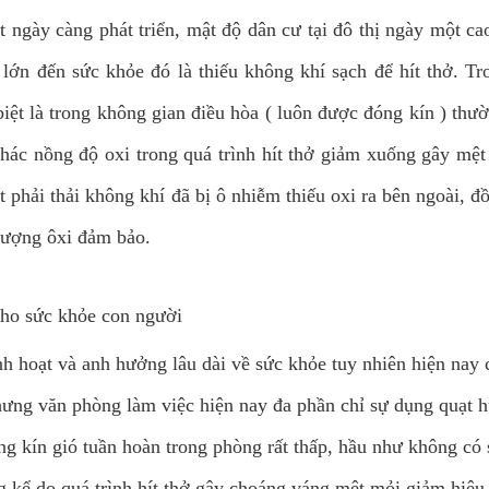
t ngày càng phát triển, mật độ dân cư tại đô thị ngày một c
 lớn đến sức khỏe đó là thiếu không khí sạch để hít thở. Tr
biệt là trong không gian điều hòa ( luôn được đóng kín ) thư
 khác nồng độ oxi trong quá trình hít thở giảm xuống gây mệ
t phải thải không khí đã bị ô nhiễm thiếu oxi ra bên ngoài, đ
 lượng ôxi đảm bảo.
ho sức khỏe con người
nh hoạt và anh hưởng lâu dài về sức khỏe tuy nhiên hiện nay
hưng văn phòng làm việc hiện nay đa phần chỉ sự dụng quạt h
g kín gió tuần hoàn trong phòng rất thấp, hầu như không có 
 kể do quá trình hít thở gây choáng váng mệt mỏi giảm hiệu 