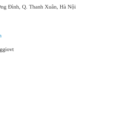
ơng Đình, Q. Thanh Xuân, Hà Nội
m
ggiovt