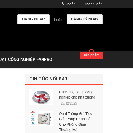
Tài khoản
Thanh toán
ĐĂNG NHẬP
ĐĂNG KÝ NGAY
hoặc
sản phẩm
UẠT CÔNG NGHIỆP FANPRO
TIN TỨC NỔI BẬT
Cách chọn quạt công
nghiệp cho nhà xưởng
27/12/2025
Quạt Thông Gió Tico -
Giải Pháp Hoàn Hảo
Cho Không Gian
Thoáng Mát!