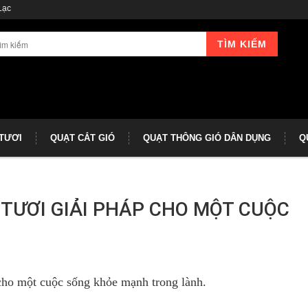
Lạc
TÌM KIẾM
 TƯƠI
QUẠT CẮT GIÓ
QUẠT THÔNG GIÓ DÂN DỤNG
Q
 TƯƠI GIẢI PHÁP CHO MỘT CUỘC
 cho một cuộc sống khỏe mạnh trong lành.