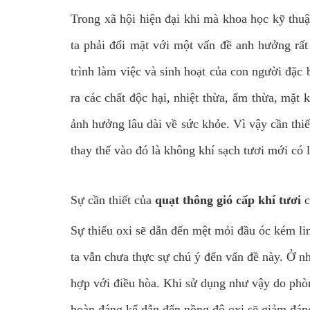
Trong xã hội hiện đại khi mà khoa học kỹ thuậ
ta phải đối mặt với một vấn đề anh hưởng rất
trình làm việc và sinh hoạt của con người đặc 
ra các chất độc hại, nhiệt thừa, ẩm thừa, mặt
ảnh hưởng lâu dài về sức khỏe. Vì vậy cần thiế
thay thế vào đó là không khí sạch tươi mới có
Sự cần thiết của
quạt thông gió cấp khí tươi
c
Sự thiếu oxi sẽ dẫn đến mệt mỏi đầu óc kém li
ta vẫn chưa thực sự chú ý đến vấn đề này. Ở n
hợp với điều hòa. Khi sử dụng như vậy do phòn
hoàn đáng kể dẫn đến nồng độ oxi sẽ giảm đáng