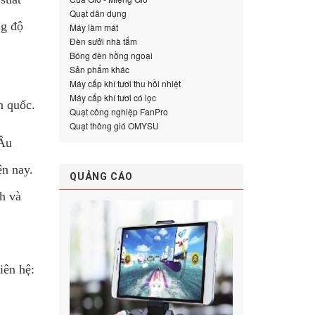
Quạt dân dụng
ng độ
Máy làm mát
Đèn sưởi nhà tắm
Bóng đèn hồng ngoại
Sản phẩm khác
Máy cấp khí tươi thu hồi nhiệt
Máy cấp khí tươi có lọc
àn quốc.
Quạt công nghiệp FanPro
Quạt thông gió OMYSU
 Âu
ện nay.
QUẢNG CÁO
h và
iên hệ: