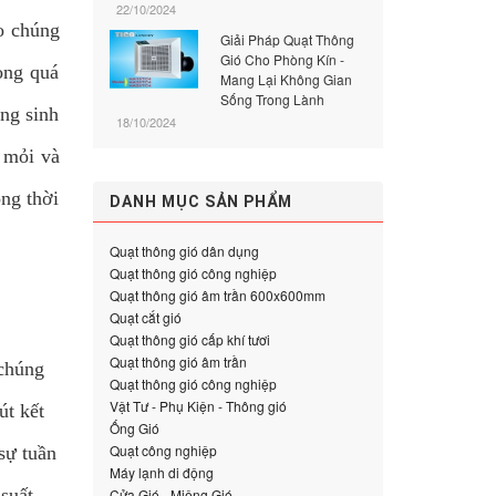
22/10/2024
ao chúng
Giải Pháp Quạt Thông
Gió Cho Phòng Kín -
ong quá
Mang Lại Không Gian
Sống Trong Lành
ờng sinh
18/10/2024
t mỏi và
ồng thời
DANH MỤC SẢN PHẨM
Quạt thông gió dân dụng
Quạt thông gió công nghiệp
Quạt thông gió âm trần 600x600mm
Quạt cắt gió
Quạt thông gió cấp khí tươi
Quạt thông gió âm trần
 chúng
Quạt thông gió công nghiệp
Vật Tư - Phụ Kiện - Thông gió
út kết
Ống Gió
Quạt công nghiệp
sự tuần
Máy lạnh di động
suất
Cửa Gió - Miệng Gió