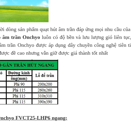
ời dòng sản phẩm quạt hút âm trần đáp ứng mọi nhu cầu của 
ó âm trần Onchyo
luôn có độ bền và lưu lượng gió liên tụ
âm trần Onchyo được áp dụng dây chuyền công nghệ tiên ti
đề cao nhưng vẫn giữ được giá thành tốt nhất
n Onchyo FVCT25-LHP6 ngang: