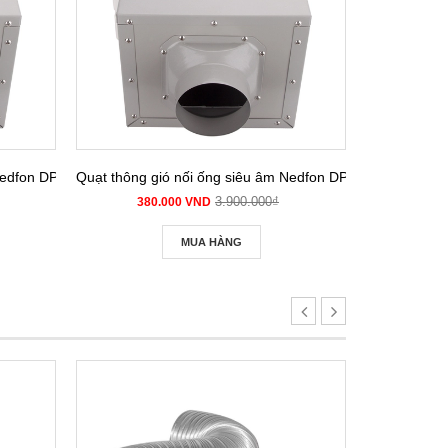
m Nedfon DPT 15-32B
Quạt thông gió nối ống siêu âm Nedfon DPT 15-42B
Quạt thông g
3.900.000₫
380.000 VND
380
MUA HÀNG