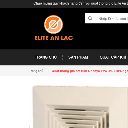
Chào mừng quý khách hàng đến với quạt thông gió Elite An 
TRANG CHỦ
SẢN PHẨM
QUẠT CẤP KHÍ
—›
Trang chủ
Quạt thông gió âm trần Onchyo FVCT25-LHP6 ng