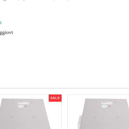
m
ggiovt
SALE