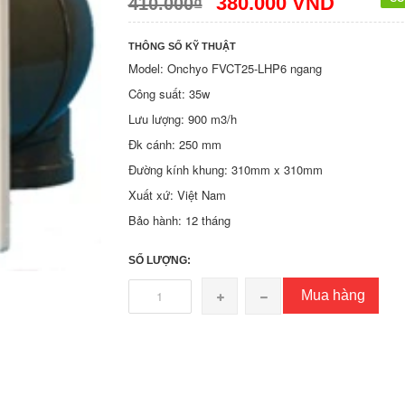
380.000 VND
410.000₫
THÔNG SỐ KỸ THUẬT
Model: Onchyo FVCT25-LHP6 ngang
Công suất: 35w
Lưu lượng: 900 m3/h
Đk cánh: 250 mm
Đường kính khung: 310mm x 310mm
Xuất xứ: Việt Nam
Bảo hành: 12 tháng
SỐ LƯỢNG:
Mua hàng