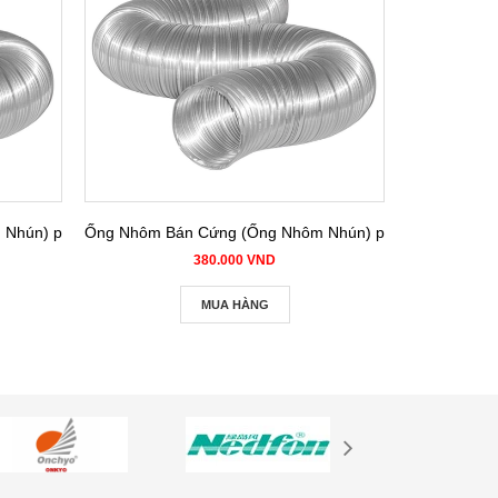
Nhún) phi 150
Ống Nhôm Bán Cứng (Ống Nhôm Nhún) phi 200
Ống Nhôm B
380.000 VND
MUA HÀNG