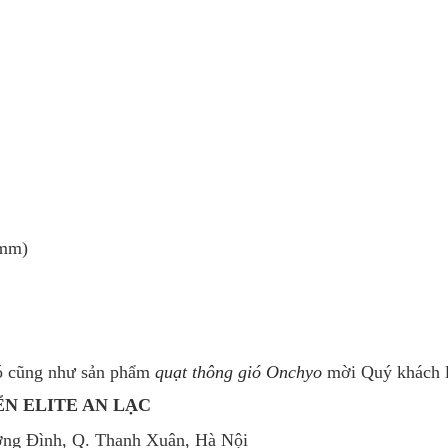
 mm)
ió cũng như sản phẩm
quạt thông gió Onchyo
mời Quý khách l
N ELITE AN LẠC
ơng Đình, Q. Thanh Xuân, Hà Nội