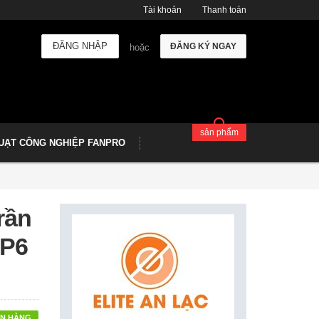
Tài khoản
Thanh toán
ĐĂNG NHẬP
ĐĂNG KÝ NGAY
hoặc
sản phẩm
UẠT CÔNG NGHIỆP FANPRO
rần
HP6
N HÀNG