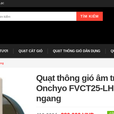
Lạc
TÌM KIẾM
 TƯƠI
QUẠT CẮT GIÓ
QUẠT THÔNG GIÓ DÂN DỤNG
Q
ang
Quạt thông gió âm t
Onchyo FVCT25-L
ngang
CÒ