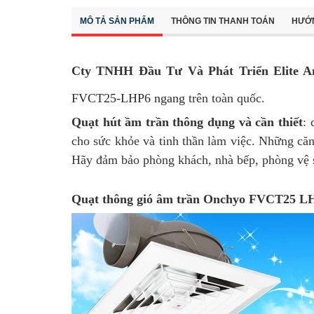
MÔ TẢ SẢN PHẨM
THÔNG TIN THANH TOÁN
HƯỚ
Cty TNHH Đầu Tư Và Phát Triển Elite A
FVCT25-LHP6 ngang
trên toàn quốc.
Quạt hút ầm trần thông dụng và cần thiết
: 
cho sức khỏe và tinh thần làm việc. Những c
Hãy đảm bảo phòng khách, nhà bếp, phòng vệ s
Quạt thông gió âm trần Onchyo FVCT25 L