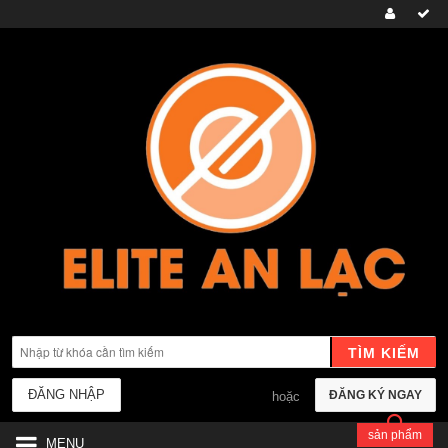
TÌM KIẾM
ĐĂNG NHẬP
ĐĂNG KÝ NGAY
hoặc
sản phẩm
MENU