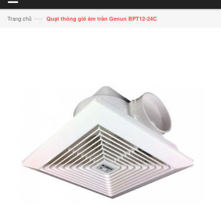
—›
Trang chủ
Quạt thông gió âm trần Genun BPT12-24C