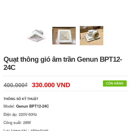
Quạt thông gió âm trần Genun BPT12-
24C
330.000 VND
CÒN HÀNG
400.000₫
THÔNG SỐ KỸ THUẬT
Model:
Genun BPT12-24C
Điện áp: 220V-50Hz
Công suất: 28W
Lưu lượng khí : 150m3/giờ