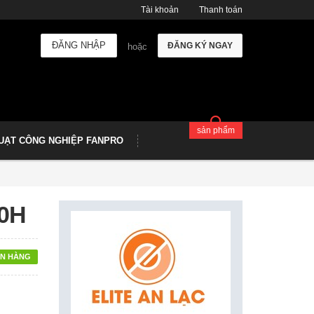
Tài khoản
Thanh toán
ĐĂNG NHẬP
ĐĂNG KÝ NGAY
hoặc
sản phẩm
UẠT CÔNG NGHIỆP FANPRO
30H
N HÀNG