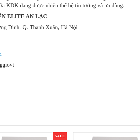
nữa KDK đang được nhiều thế hệ tin tưởng và ưa dùng.
N ELITE AN LẠC
ơng Đình, Q. Thanh Xuân, Hà Nội
m
ggiovt
SALE