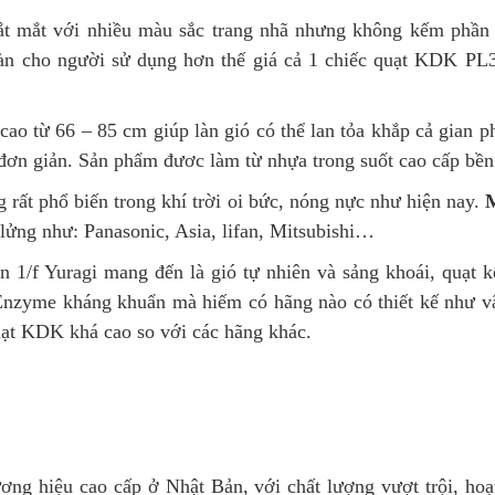
bắt mắt với nhiều màu sắc trang nhã nhưng không kếm phần
toàn cho người sử dụng hơn thế giá cả 1 chiếc quạt KDK PL
cao từ 66 – 85 cm giúp làn gió có thể lan tỏa khắp cả gian p
 đơn giản. Sản phẩm đươc làm từ nhựa trong suốt cao cấp bền
g rất phổ biến trong khí trời oi bức, nóng nực như hiện nay.
M
t lửng như: Panasonic, Asia, lifan, Mitsubishi…
ên 1/f Yuragi mang đến là gió tự nhiên và sảng khoái, quạt
 Enzyme kháng khuẩn mà hiếm có hãng nào có thiết kế như v
uạt KDK khá cao so với các hãng khác.
g hiệu cao cấp ở Nhật Bản, với chất lượng vượt trội, hoạt