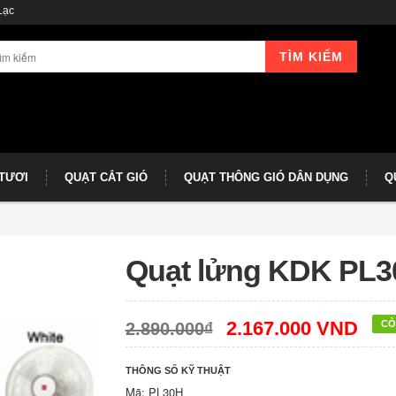
Lạc
TÌM KIẾM
 TƯƠI
QUẠT CẮT GIÓ
QUẠT THÔNG GIÓ DÂN DỤNG
Q
Quạt lửng KDK PL
2.167.000 VND
CÒ
2.890.000₫
THÔNG SỐ KỸ THUẬT
Mã: PL30H