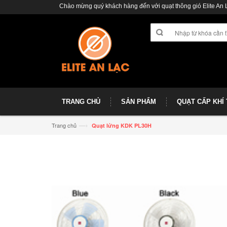
Chào mừng quý khách hàng đến với quạt thông gió Elite An 
TRANG CHỦ
SẢN PHẨM
QUẠT CẤP KHÍ
—›
Trang chủ
Quạt lửng KDK PL30H