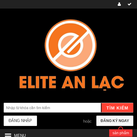
TÌM KIẾM
ĐĂNG NHẬP
ĐĂNG KÝ NGAY
hoặc
sản phẩm
MENU