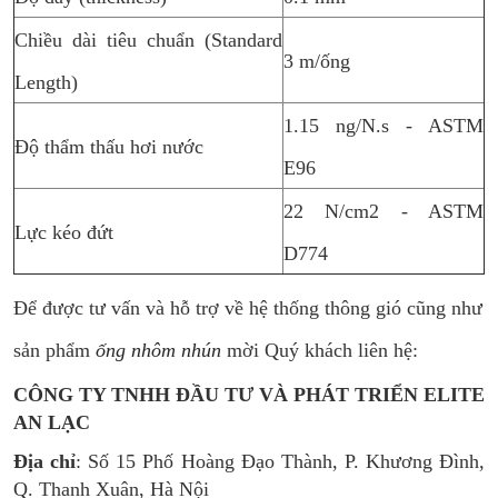
Chiều dài tiêu chuẩn (Standard
3 m/ống
Length)
1.15 ng/N.s - ASTM
Độ thẩm thấu hơi nước
E96
22 N/cm2 - ASTM
Lực kéo đứt
D774
Để được tư vấn và hỗ trợ về hệ thống thông gió cũng như
sản phẩm
ống nhôm nhún
mời Quý khách liên hệ:
CÔNG TY TNHH ĐẦU TƯ VÀ PHÁT TRIỂN ELITE
AN LẠC
Địa chỉ
: Số 15 Phố Hoàng Đạo Thành, P. Khương Đình,
Q. Thanh Xuân, Hà Nội