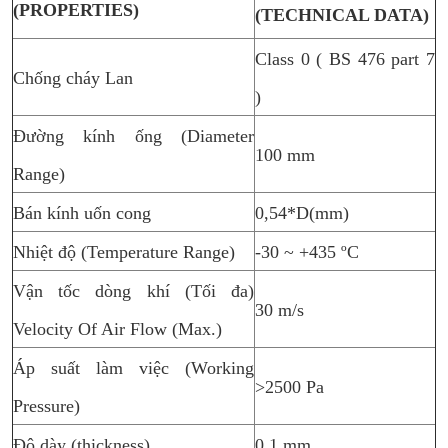
(PROPERTIES)
(TECHNICAL DATA)
Class 0 ( BS 476 part 7
Chống cháy Lan
)
Đường kính ống (Diameter
100 mm
Range)
Bán kính uốn cong
0,54*D(mm)
Nhiệt độ (Temperature Range)
-30 ~ +435 ºC
Vận tốc dòng khí (Tối đa)
30 m/s
Velocity Of Air Flow (Max.)
Áp suất làm việc (Working
>2500 Pa
Pressure)
Độ dày (thickness)
0.1 mm