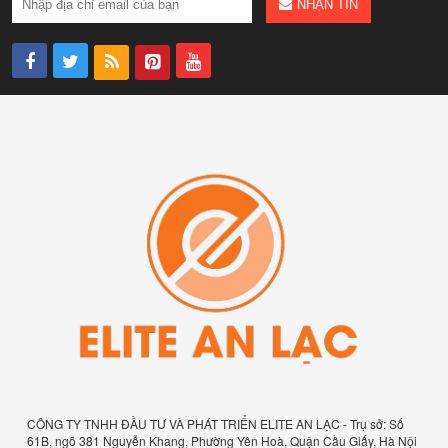
NHẬN TIN
CÔNG TY TNHH ĐẦU TƯ VÀ PHÁT TRIỂN ELITE AN LẠC - Trụ sở: Số
61B, ngõ 381 Nguyễn Khang, Phường Yên Hoà, Quận Cầu Giấy, Hà Nội