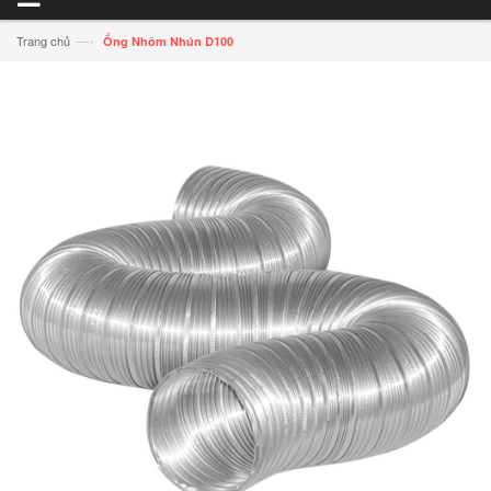
—›
Trang chủ
Ống Nhôm Nhún D100