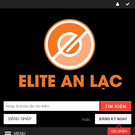
TÌM KIẾM
ĐĂNG NHẬP
ĐĂNG KÝ NGAY
hoặc
sản phẩm
MENU