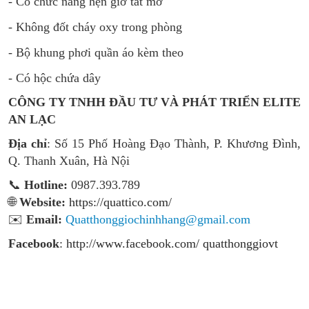
- Có chức năng hẹn giờ tắt mở
- Không đốt cháy oxy trong phòng
- Bộ khung phơi quần áo kèm theo
- Có hộc chứa dây
CÔNG TY TNHH ĐẦU TƯ VÀ PHÁT TRIỂN ELITE
AN LẠC
Địa chỉ
: Số 15 Phố Hoàng Đạo Thành, P. Khương Đình,
Q. Thanh Xuân, Hà Nội
📞
Hotline:
0987.393.789
🌐
Website:
https://quattico.com/
✉️
Email:
Quatthonggiochinhhang@gmail.com
Facebook
:
http://www.facebook.com/ quatthonggiovt