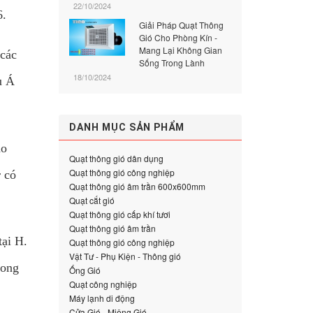
22/10/2024
6.
Giải Pháp Quạt Thông
Gió Cho Phòng Kín -
Mang Lại Không Gian
 các
Sống Trong Lành
18/10/2024
u Á
DANH MỤC SẢN PHẨM
ho
Quạt thông gió dân dụng
Quạt thông gió công nghiệp
r có
Quạt thông gió âm trần 600x600mm
Quạt cắt gió
Quạt thông gió cấp khí tươi
Quạt thông gió âm trần
ại H.
Quạt thông gió công nghiệp
Vật Tư - Phụ Kiện - Thông gió
rong
Ống Gió
Quạt công nghiệp
Máy lạnh di động
Cửa Gió - Miệng Gió