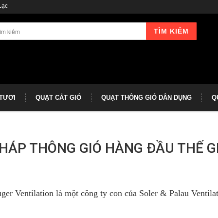
Lạc
TÌM KIẾM
 TƯƠI
QUẠT CẮT GIÓ
QUẠT THÔNG GIÓ DÂN DỤNG
Q
PHÁP THÔNG GIÓ HÀNG ĐẦU THẾ G
er Ventilation là một công ty con của Soler & Palau Ventila