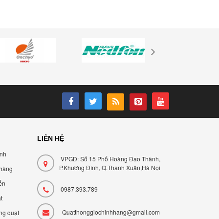
LIÊN HỆ
ành
VPGD: Số 15 Phố Hoàng Đạo Thành,
P.Khương Đình, Q.Thanh Xuân,Hà Nội
 hàng
ển
0987.393.789
t
Quatthonggiochinhhang@gmail.com
ng quạt