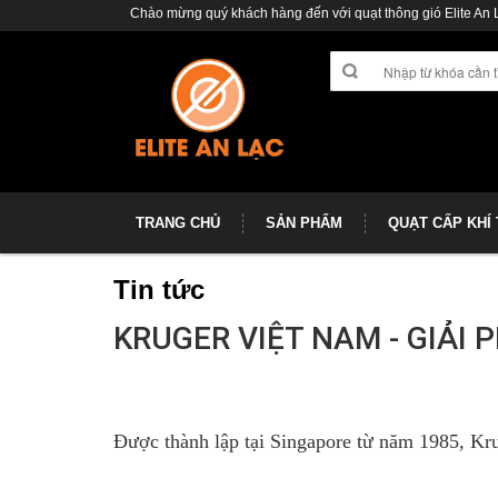
Chào mừng quý khách hàng đến với quạt thông gió Elite An 
TRANG CHỦ
SẢN PHẨM
QUẠT CẤP KHÍ
Tin tức
KRUGER VIỆT NAM - GIẢI 
Được thành lập tại Singapore từ năm 1985, Krug