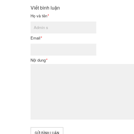
Viết bình luận
Họ và tên
*
Email
*
Nội dung
*
GỬI BÌNH LUẬN