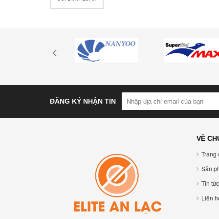
ĐĂNG KÝ NHẬN TIN
VỀ CH
Trang 
Sản p
Tin tức
Liên hê