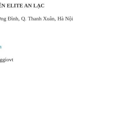
N ELITE AN LẠC
ơng Đình, Q. Thanh Xuân, Hà Nội
m
ggiovt