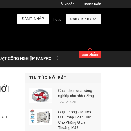
Tài khoản
Thanh toán
ĐĂNG NHẬP
ĐĂNG KÝ NGAY
hoặc
sản phẩm
UẠT CÔNG NGHIỆP FANPRO
TIN TỨC NỔI BẬT
IỚI
Cách chọn quạt công
nghiệp cho nhà xưởng
27/12/2025
Quạt Thông Gió Tico -
tion
Giải Pháp Hoàn Hảo
Cho Không Gian
Thoáng Mát!